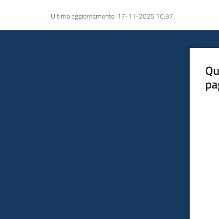
Ultimo aggiornamento
:
17-11-2025 10:37
Qu
pa
Valut