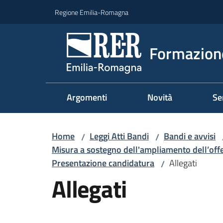
Vai al contenuto
Vai alla navigazione
Vai al footer
Regione Emilia-Romagna
Formazione
Argomenti
Novità
Se
Home
Leggi Atti Bandi
Bandi e avvisi
/
/
Misura a sostegno dell'ampliamento dell’offe
Presentazione candidatura
Allegati
/
Allegati