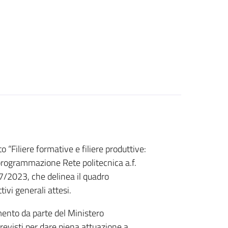
 “Filiere formative e filiere produttive:
programmazione Rete politecnica a.f.
7/2023, che delinea il quadro
ivi generali attesi.
ento da parte del Ministero
 previsti per dare piena attuazione a