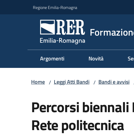
Vai al contenuto
Vai alla navigazione
Vai al footer
Regione Emilia-Romagna
Formazione
Argomenti
Novità
Se
Home
Leggi Atti Bandi
Bandi e avvisi
/
/
Salta al contenuto
Percorsi biennali
Rete politecnica