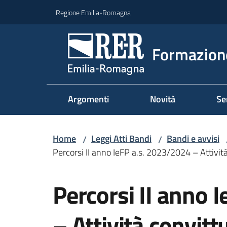
Vai al contenuto
Vai alla navigazione
Vai al footer
Regione Emilia-Romagna
Formazione
Argomenti
Novità
Se
Home
Leggi Atti Bandi
Bandi e avvisi
/
/
Percorsi II anno IeFP a.s. 2023/2024 – Attività 
Salta al contenuto
Percorsi II anno 
– Attività convittu