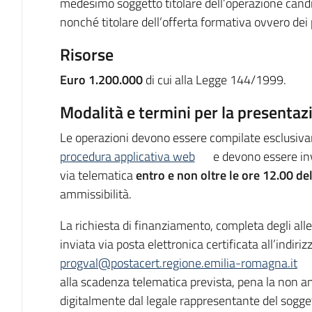
medesimo soggetto titolare dell’operazione candi
nonché titolare dell’offerta formativa ovvero dei 
Risorse
Euro 1.200.000
di cui alla Legge 144/1999.
Modalità e termini per la presentaz
Le operazioni devono essere compilate esclusiva
procedura applicativa web
e devono essere inv
via telematica
entro e non oltre le ore 12.00 d
ammissibilità.
La richiesta di finanziamento, completa degli alle
inviata via posta elettronica certificata all’indiriz
progval@postacert.regione.emilia-romagna.it
alla scadenza telematica prevista, pena la non am
digitalmente dal legale rappresentante del sogget