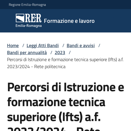
Vai al contenuto
Vai alla navigazione
Vai al footer
Regione Emilia-Romagna
Formazione
Formazione e lavoro
e lavoro
Home
/
Leggi Atti Bandi
/
Bandi e avvisi
/
Argomenti
Bandi per annualità
/
2023
/
Percorsi di Istruzione e formazione tecnica superiore (Ifts) a.f.
2023/2024 - Rete politecnica
Novità
Percorsi di Istruzione e
Salta al contenuto
formazione tecnica
Servizi
superiore (Ifts) a.f.
Leggi
Atti