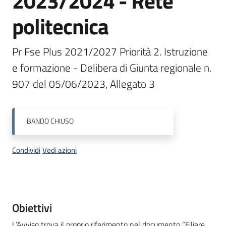
2023/2024 - Rete
Bandi
politecnica
Piani
Pr Fse Plus 2021/2027 Priorità 2. Istruzione 
Programmi
e formazione - Delibera di Giunta regionale n. 
Progetti
907 del 05/06/2023, Allegato 3
BANDO
CHIUSO
Fondo
sociale
Condividi
Vedi azioni
europeo
Plus
Descrizione
Obiettivi
Seguici
L’Avviso trova il proprio riferimento nel documento “Filiere