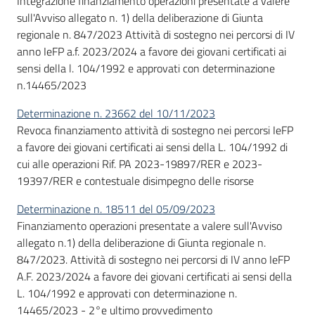
Integrazione finanziamento operazioni presentate a valere
Bandi
sull'Avviso allegato n. 1) della deliberazione di Giunta
regionale n. 847/2023 Attività di sostegno nei percorsi di IV
anno IeFP a.f. 2023/2024 a favore dei giovani certificati ai
Piani
sensi della l. 104/1992 e approvati con determinazione
Programmi
n.14465/2023
Progetti
Determinazione n. 23662 del 10/11/2023
Revoca finanziamento attività di sostegno nei percorsi IeFP
a favore dei giovani certificati ai sensi della L. 104/1992 di
cui alle operazioni Rif. PA 2023-19897/RER e 2023-
19397/RER e contestuale disimpegno delle risorse
Fondo
sociale
Determinazione n. 18511 del 05/09/2023
europeo
Finanziamento operazioni presentate a valere sull'Avviso
Plus
allegato n.1) della deliberazione di Giunta regionale n.
847/2023. Attività di sostegno nei percorsi di IV anno IeFP
A.F. 2023/2024 a favore dei giovani certificati ai sensi della
L. 104/1992 e approvati con determinazione n.
Seguici
14465/2023 - 2°e ultimo provvedimento