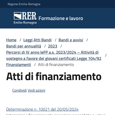
Vai al contenuto
Vai alla navigazione
Vai al footer
Regione Emilia-Romagna
Formazione
Formazione e lavoro
e lavoro
Home
/
Leggi Atti Bandi
/
Bandi e avvisi
/
Argomenti
Bandi per annualità
/
2023
/
Percorsi di IV anno IeFP a.s. 2023/2024 – Attività di
/
sostegno a favore dei giovani certificati Legge 104/92
Finanziamenti
/
Atti di finanziamento
Novità
Atti di finanziamento
Servizi
Condividi
Vedi azioni
Leggi
Determinazione n. 10021 del 20/05/2024
Atti