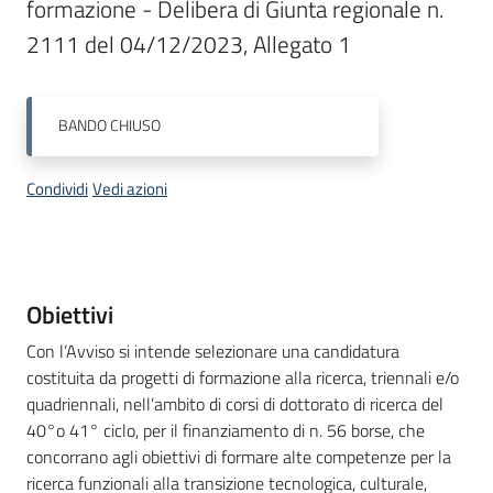
formazione - Delibera di Giunta regionale n. 
Bandi
2111 del 04/12/2023, Allegato 1
Piani
BANDO
CHIUSO
Programmi
Progetti
Condividi
Vedi azioni
Fondo
Descrizione
Obiettivi
sociale
Con l’Avviso si intende selezionare una candidatura
europeo
costituita da progetti di formazione alla ricerca, triennali e/o
Plus
quadriennali, nell’ambito di corsi di dottorato di ricerca del
40°o 41° ciclo, per il finanziamento di n. 56 borse, che
concorrano agli obiettivi di formare alte competenze per la
Seguici
ricerca funzionali alla transizione tecnologica, culturale,