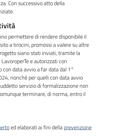
nza. Con successivo atto della
nziate.
tività
nno permettere di rendere disponibile il
ito a tirocini, promossi a valere su altre
ogetto siano stati inviati, tramite la
le LavoroperTe e autorizzati con
o con data avvio a far data dal 1°
024, nonché per quelli con data avvio
suddetto servizio di formalizzazione non
comunque terminare, di norma, entro il
erto
ed elaborati ai fini della
prevenzione