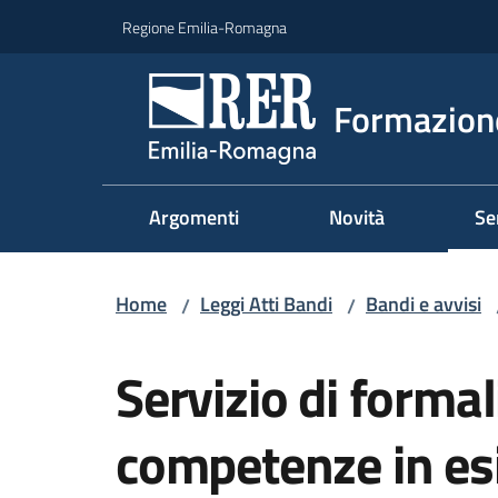
Vai al contenuto
Vai alla navigazione
Vai al footer
Regione Emilia-Romagna
Formazione
Argomenti
Novità
Se
Home
Leggi Atti Bandi
Bandi e avvisi
/
/
Salta al contenuto
Servizio di formal
competenze in esit