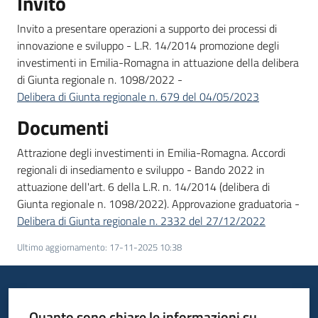
Invito
Bandi
Invito a presentare operazioni a supporto dei processi di
innovazione e sviluppo - L.R. 14/2014 promozione degli
investimenti in Emilia-Romagna in attuazione della delibera
Piani
di Giunta regionale n. 1098/2022 -
Programmi
Delibera di Giunta regionale n. 679 del 04/05/2023
Progetti
Documenti
Attrazione degli investimenti in Emilia-Romagna. Accordi
regionali di insediamento e sviluppo - Bando 2022 in
attuazione dell'art. 6 della L.R. n. 14/2014 (delibera di
Fondo
Giunta regionale n. 1098/2022). Approvazione graduatoria -
sociale
Delibera di Giunta regionale n. 2332 del 27/12/2022
europeo
Plus
Ultimo aggiornamento
:
17-11-2025 10:38
Seguici
Quanto sono chiare le informazioni su