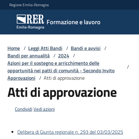
Vai al contenuto
Vai alla navigazione
Vai al footer
Regione Emilia-Romagna
Formazione
Formazione e lavoro
e lavoro
Home
/
Leggi Atti Bandi
/
Bandi e avvisi
/
Argomenti
Bandi per annualità
/
2024
/
Azioni per il sostegno e arricchimento delle
/
opportunità nei patti di comunità - Secondo Invito
Approvazioni
/
Atti di approvazione
Novità
Atti di approvazione
Servizi
Condividi
Vedi azioni
Leggi
Delibera di Giunta regionale n. 293 del 03/03/2025
Atti