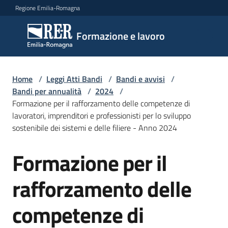
Vai al contenuto
Vai alla navigazione
Vai al footer
Regione Emilia-Romagna
Formazione
Formazione e lavoro
e lavoro
Home
/
Leggi Atti Bandi
/
Bandi e avvisi
/
Argomenti
Bandi per annualità
/
2024
/
Formazione per il rafforzamento delle competenze di
lavoratori, imprenditori e professionisti per lo sviluppo
sostenibile dei sistemi e delle filiere - Anno 2024
Novità
Formazione per il
Salta al contenuto
Servizi
rafforzamento delle
competenze di
Leggi
Atti