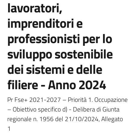
lavoratori,
Bandi
imprenditori e
Piani
professionisti per lo
Programmi
Progetti
sviluppo sostenibile
dei sistemi e delle
filiere - Anno 2024
Fondo
sociale
europeo
Pr Fse+ 2021-2027 – Priorità 1. Occupazione 
Plus
– Obiettivo specifico d) - Delibera di Giunta 
regionale n. 1956 del 21/10/2024, Allegato 
1
Seguici