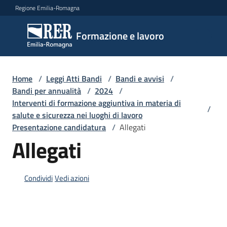
Vai al contenuto
Vai alla navigazione
Vai al footer
Regione Emilia-Romagna
Formazione
Formazione e lavoro
e lavoro
Home
/
Leggi Atti Bandi
/
Bandi e avvisi
/
Argomenti
Bandi per annualità
/
2024
/
Interventi di formazione aggiuntiva in materia di
/
salute e sicurezza nei luoghi di lavoro
Presentazione candidatura
/
Allegati
Novità
Allegati
Servizi
Condividi
Vedi azioni
Leggi
Atti