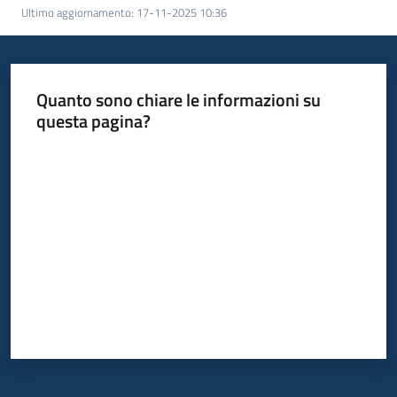
Ultimo aggiornamento
:
17-11-2025 10:36
Bandi
Piani
Quanto sono chiare le informazioni su
Programmi
questa pagina?
Progetti
Valuta da 1 a 5 stelle
Fondo
sociale
europeo
Plus
Seguici