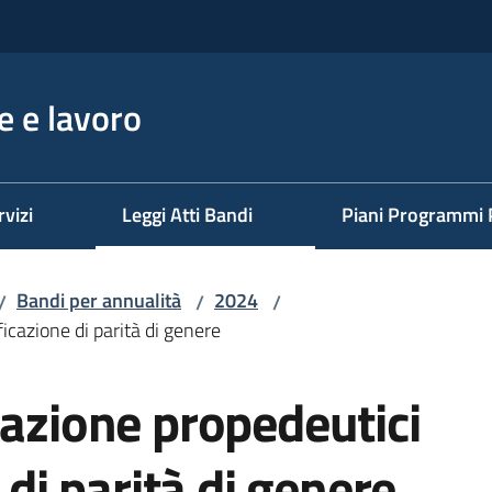
 e lavoro
rvizi
Leggi Atti Bandi
Piani Programmi 
Bandi per annualità
2024
/
/
/
ficazione di parità di genere
mazione propedeutici
 di parità di genere