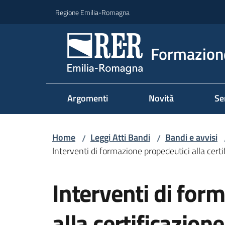
Vai al contenuto
Vai alla navigazione
Vai al footer
Regione Emilia-Romagna
Formazione
Argomenti
Novità
Se
Home
Leggi Atti Bandi
Bandi e avvisi
/
/
Interventi di formazione propedeutici alla certi
Salta al contenuto
Interventi di for
alla certificazione