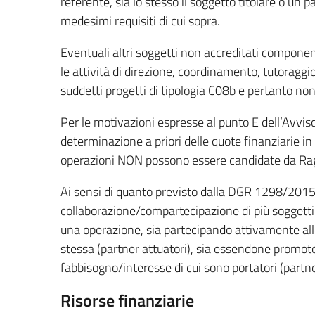
referente, sia lo stesso il soggetto titolare o un p
medesimi requisiti di cui sopra.
Eventuali altri soggetti non accreditati componen
le attività di direzione, coordinamento, tutoraggi
suddetti progetti di tipologia C08b e pertanto non
Per le motivazioni espresse al punto E dell’Avviso,
determinazione a priori delle quote finanziarie in c
operazioni NON possono essere candidate da Ra
Ai sensi di quanto previsto dalla DGR 1298/2015,
collaborazione/compartecipazione di più soggetti c
una operazione, sia partecipando attivamente alle
stessa (partner attuatori), sia essendone promotor
fabbisogno/interesse di cui sono portatori (partn
Risorse finanziarie