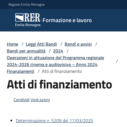
Vai al contenuto
Vai alla navigazione
Vai al footer
Regione Emilia-Romagna
Formazione
Formazione e lavoro
e lavoro
Home
/
Leggi Atti Bandi
/
Bandi e avvisi
/
Argomenti
Bandi per annualità
/
2024
/
Operazioni in attuazione del Programma regionale
/
2024-2026 cinema e audiovisivo – Anno 2024
Finanziamenti
/
Atti di finanziamento
Novità
Atti di finanziamento
Servizi
Condividi
Vedi azioni
Leggi
Determinazione n. 5209 del 17/03/2025
Atti