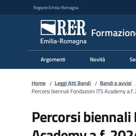
Vai al contenuto
Vai alla navigazione
Vai al footer
Regione Emilia-Romagna
Formazione
Argomenti
Novità
Se
Home
Leggi Atti Bandi
Bandi e avvisi
/
/
Percorsi biennali Fondazioni ITS Academy a.f. 
Salta al contenuto
Percorsi biennali
Academy a.f. 202