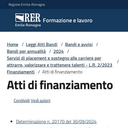
Vai al contenuto
Vai alla navigazione
Vai al footer
Regione Emilia-Romagna
Formazione
Formazione e lavoro
e lavoro
Home
/
Leggi Atti Bandi
/
Bandi e avvisi
/
Argomenti
Bandi per annualità
/
2024
/
Servizi di placement e sostegno alle carriere per
/
attrarre, valorizzare e trattenere talenti - L.R. 2/2023
Finanziamenti
/
Atti di finanziamento
Novità
Atti di finanziamento
Servizi
Condividi
Vedi azioni
Leggi
Determinazione n. 20170 del 30/09/2024
Atti