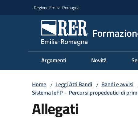
Vai al contenuto
Vai alla navigazione
Vai al footer
Regione Emilia-Romagna
Formazione
Argomenti
Novità
Se
Home
Leggi Atti Bandi
Bandi e avvisi
/
/
Sistema IeFP – Percorsi propedeutici di pri
Allegati