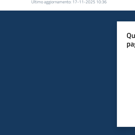
Ultimo aggiornamento
:
17-11-2025 10:36
Qu
pa
Valut