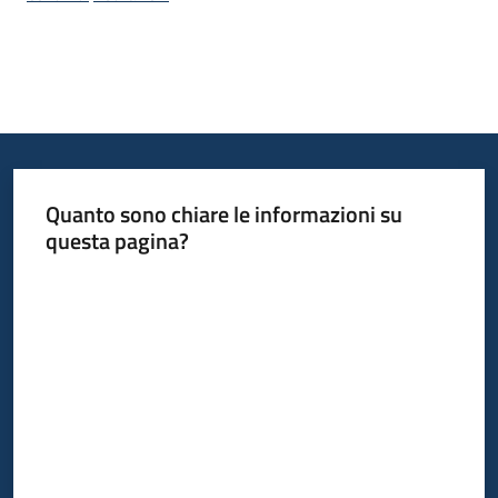
Bandi
Piani
Programmi
Progetti
Quanto sono chiare le informazioni su
questa pagina?
Valuta da 1 a 5 stelle
Fondo
sociale
europeo
Plus
Seguici