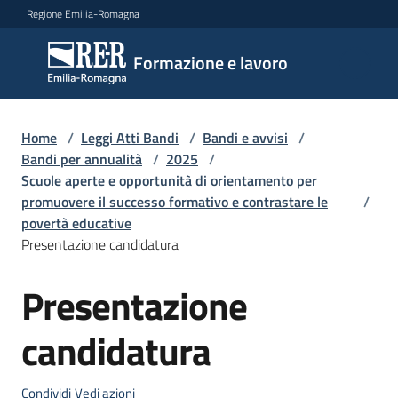
Vai al contenuto
Vai alla navigazione
Vai al footer
Regione Emilia-Romagna
Formazione
Formazione e lavoro
e lavoro
Home
/
Leggi Atti Bandi
/
Bandi e avvisi
/
Argomenti
Bandi per annualità
/
2025
/
Scuole aperte e opportunità di orientamento per
promuovere il successo formativo e contrastare le
/
povertà educative
Novità
Presentazione candidatura
Presentazione
Salta al contenuto
Servizi
candidatura
Leggi
Atti
Condividi
Vedi azioni