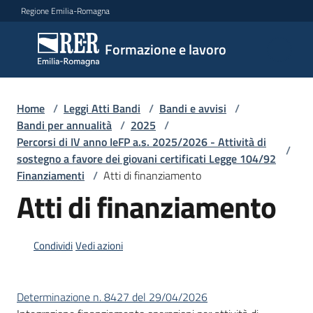
Vai al contenuto
Vai alla navigazione
Vai al footer
Regione Emilia-Romagna
Formazione
Formazione e lavoro
e lavoro
Home
/
Leggi Atti Bandi
/
Bandi e avvisi
/
Argomenti
Bandi per annualità
/
2025
/
Percorsi di IV anno IeFP a.s. 2025/2026 - Attività di
/
sostegno a favore dei giovani certificati Legge 104/92
Finanziamenti
/
Atti di finanziamento
Novità
Atti di finanziamento
Servizi
Condividi
Vedi azioni
Leggi
Determinazione n. 8427 del 29/04/2026
Atti