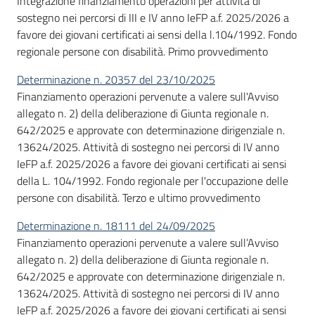
Integrazione finanziamento operazioni per attività di
Bandi
sostegno nei percorsi di III e IV anno IeFP a.f. 2025/2026 a
favore dei giovani certificati ai sensi della l.104/1992. Fondo
regionale persone con disabilità. Primo provvedimento
Piani
Determinazione n. 20357 del 23/10/2025
Programmi
Finanziamento operazioni pervenute a valere sull'Avviso
Progetti
allegato n. 2) della deliberazione di Giunta regionale n.
642/2025 e approvate con determinazione dirigenziale n.
13624/2025. Attività di sostegno nei percorsi di IV anno
IeFP a.f. 2025/2026 a favore dei giovani certificati ai sensi
della L. 104/1992. Fondo regionale per l'occupazione delle
Fondo
persone con disabilità. Terzo e ultimo provvedimento
sociale
europeo
Determinazione n. 18111 del 24/09/2025
Plus
Finanziamento operazioni pervenute a valere sull’Avviso
allegato n. 2) della deliberazione di Giunta regionale n.
642/2025 e approvate con determinazione dirigenziale n.
13624/2025. Attività di sostegno nei percorsi di IV anno
Seguici
IeFP a.f. 2025/2026 a favore dei giovani certificati ai sensi