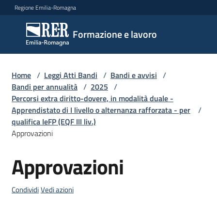
Vai al contenuto
Vai alla navigazione
Vai al footer
Regione Emilia-Romagna
Formazione
Formazione e lavoro
e lavoro
Home
/
Leggi Atti Bandi
/
Bandi e avvisi
/
Argomenti
Bandi per annualità
/
2025
/
Percorsi extra diritto-dovere, in modalità duale -
Apprendistato di I livello o alternanza rafforzata - per
/
qualifica IeFP (EQF III liv.)
Novità
Approvazioni
Approvazioni
Salta al contenuto
Servizi
Condividi
Vedi azioni
Leggi
Atti