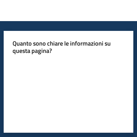
Bandi
Piani
Programmi
Quanto sono chiare le informazioni su
Progetti
questa pagina?
Valuta da 1 a 5 stelle
Fondo
sociale
europeo
Plus
Seguici