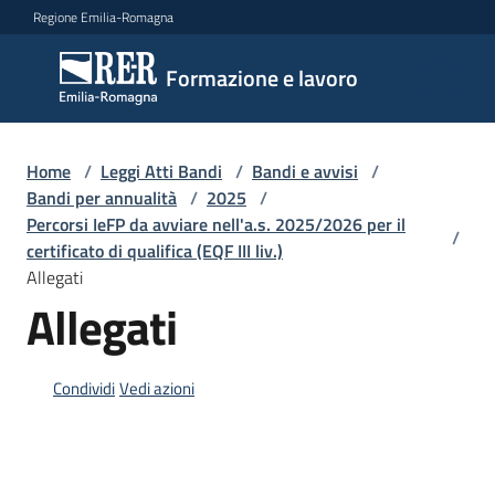
Vai al contenuto
Vai alla navigazione
Vai al footer
Regione Emilia-Romagna
Formazione
Formazione e lavoro
e lavoro
Home
/
Leggi Atti Bandi
/
Bandi e avvisi
/
Argomenti
Bandi per annualità
/
2025
/
Percorsi IeFP da avviare nell'a.s. 2025/2026 per il
/
certificato di qualifica (EQF III liv.)
Allegati
Novità
Allegati
Servizi
Condividi
Vedi azioni
Leggi
Atti