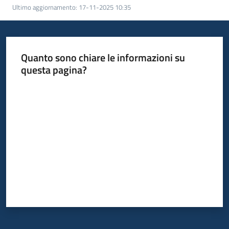
Ultimo aggiornamento
:
17-11-2025 10:35
Bandi
Piani
Quanto sono chiare le informazioni su
Programmi
questa pagina?
Progetti
Valuta da 1 a 5 stelle
Fondo
sociale
europeo
Plus
Seguici