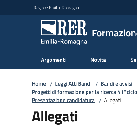
Vai al contenuto
Vai alla navigazione
Vai al footer
Regione Emilia-Romagna
Formazione
Argomenti
Novità
Se
Home
Leggi Atti Bandi
Bandi e avvisi
/
/
Progetti di formazione per la ricerca 41°ciclo
Presentazione candidatura
Allegati
/
Allegati