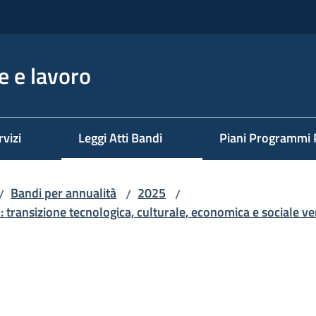
 e lavoro
rvizi
Leggi Atti Bandi
Piani Programmi 
Bandi per annualità
2025
/
/
/
: transizione tecnologica, culturale, economica e sociale ver