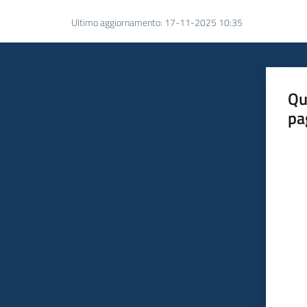
Ultimo aggiornamento
:
17-11-2025 10:35
Qu
pa
Valut