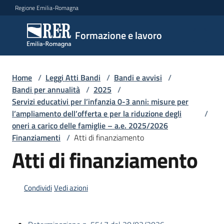
Vai al contenuto
Vai alla navigazione
Vai al footer
Regione Emilia-Romagna
Formazione
Formazione e lavoro
e lavoro
Home
/
Leggi Atti Bandi
/
Bandi e avvisi
/
Argomenti
Bandi per annualità
/
2025
/
Servizi educativi per l’infanzia 0-3 anni: misure per
l’ampliamento dell’offerta e per la riduzione degli
/
oneri a carico delle famiglie – a.e. 2025/2026
Novità
Finanziamenti
/
Atti di finanziamento
Atti di finanziamento
Servizi
Condividi
Vedi azioni
Leggi
Atti