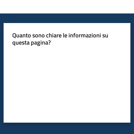
Bandi
Piani
Quanto sono chiare le informazioni su
Programmi
questa pagina?
Progetti
Valuta da 1 a 5 stelle
Fondo
sociale
europeo
Plus
Seguici