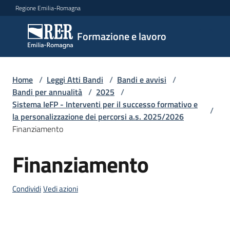
Vai al contenuto
Vai alla navigazione
Vai al footer
Regione Emilia-Romagna
Formazione
Formazione e lavoro
e lavoro
Home
/
Leggi Atti Bandi
/
Bandi e avvisi
/
Argomenti
Bandi per annualità
/
2025
/
Sistema IeFP - Interventi per il successo formativo e
/
la personalizzazione dei percorsi a.s. 2025/2026
Finanziamento
Novità
Finanziamento
Salta al contenuto
Servizi
Condividi
Vedi azioni
Leggi
Atti