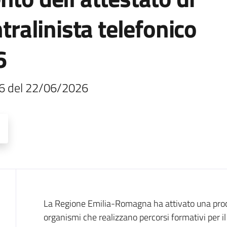
ntralinista telefonico
6
016 del 22/06/2026
Descrizione
La Regione Emilia-Romagna ha attivato una proce
organismi che realizzano percorsi formativi per i