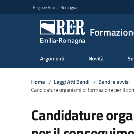
Vai al contenuto
Vai alla navigazione
Vai al footer
Regione Emilia-Romagna
Formazione
Argomenti
Novità
Se
Home
Leggi Atti Bandi
Bandi e avvisi
/
/
Candidature organismi di formazione per il con
Salta al contenuto
Candidature orga
per il conseguime