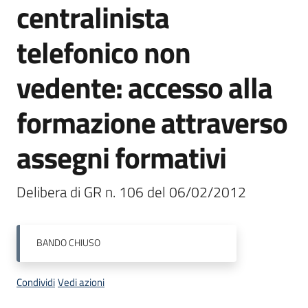
centralinista
Bandi
telefonico non
Piani
vedente: accesso alla
Programmi
Progetti
formazione attraverso
assegni formativi
Fondo
Delibera di GR n. 106 del 06/02/2012
sociale
europeo
Plus
BANDO
CHIUSO
Condividi
Vedi azioni
Seguici