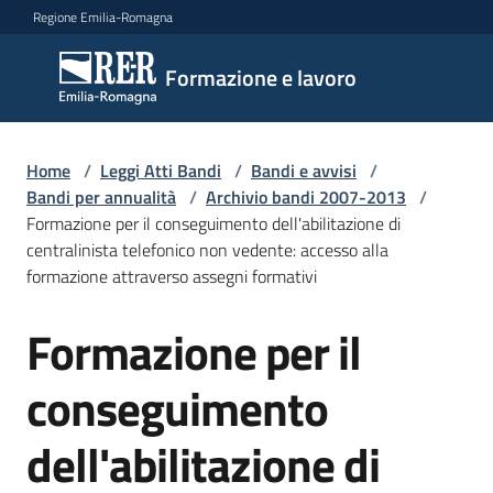
Vai al contenuto
Vai alla navigazione
Vai al footer
Regione Emilia-Romagna
Formazione
Formazione e lavoro
e lavoro
Home
/
Leggi Atti Bandi
/
Bandi e avvisi
/
Argomenti
Bandi per annualità
/
Archivio bandi 2007-2013
/
Formazione per il conseguimento dell'abilitazione di
centralinista telefonico non vedente: accesso alla
formazione attraverso assegni formativi
Novità
Formazione per il
Salta al contenuto
Servizi
conseguimento
dell'abilitazione di
Leggi
Atti