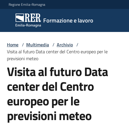
Vai al contenuto
Vai alla navigazione
Vai al footer
Regione Emilia-Romagna
Formazione
Formazione e lavoro
e lavoro
Home
/
Multimedia
/
Archivio
/
Argomenti
Visita al futuro Data center del Centro europeo per le
previsioni meteo
Visita al futuro Data
Novità
center del Centro
europeo per le
Servizi
previsioni meteo
Leggi
Atti