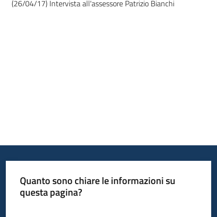
(26/04/17) Intervista all'assessore Patrizio Bianchi
Bandi
Piani
Programmi
Progetti
Fondo
sociale
europeo
Plus
Quanto sono chiare le informazioni su
questa pagina?
Seguici
Valuta da 1 a 5 stelle