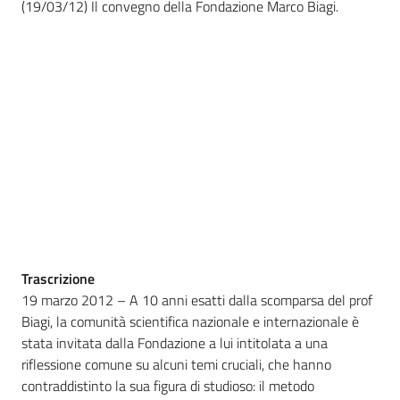
(19/03/12) Il convegno della Fondazione Marco Biagi.
Bandi
Piani
Programmi
Progetti
Fondo
sociale
Trascrizione
europeo
19 marzo 2012 – A 10 anni esatti dalla scomparsa del prof
Plus
Biagi, la comunità scientifica nazionale e internazionale è
stata invitata dalla Fondazione a lui intitolata a una
riflessione comune su alcuni temi cruciali, che hanno
Seguici
contraddistinto la sua figura di studioso: il metodo