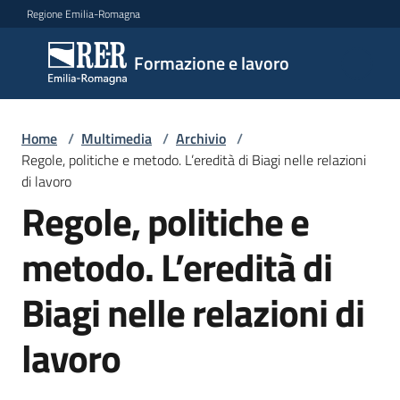
Vai al contenuto
Vai alla navigazione
Vai al footer
Regione Emilia-Romagna
Formazione
Formazione e lavoro
e lavoro
Home
/
Multimedia
/
Archivio
/
Argomenti
Regole, politiche e metodo. L’eredità di Biagi nelle relazioni
di lavoro
Regole, politiche e
Novità
metodo. L’eredità di
Biagi nelle relazioni di
Servizi
lavoro
Leggi
Atti