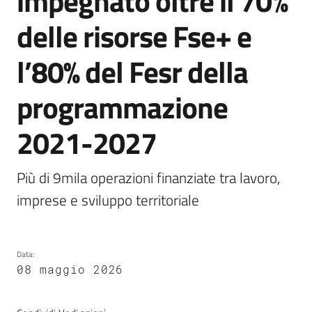
impegnato oltre il 70%
Bandi
delle risorse Fse+ e
l’80% del Fesr della
Piani
Programmi
programmazione
Progetti
2021-2027
Più di 9mila operazioni finanziate tra lavoro, 
Fondo
imprese e sviluppo territoriale
sociale
europeo
Plus
Data
:
08 maggio 2026
Seguici