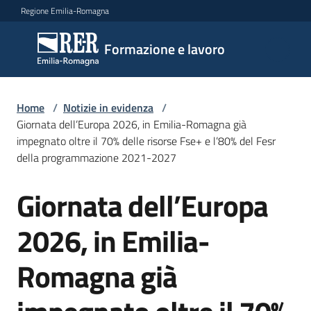
Vai al contenuto
Vai alla navigazione
Vai al footer
Regione Emilia-Romagna
Formazione
Formazione e lavoro
e lavoro
Home
/
Notizie in evidenza
/
Argomenti
Giornata dell’Europa 2026, in Emilia-Romagna già
impegnato oltre il 70% delle risorse Fse+ e l’80% del Fesr
della programmazione 2021-2027
Novità
Giornata dell’Europa
Salta al contenuto
2026, in Emilia-
Servizi
Romagna già
Leggi
Atti