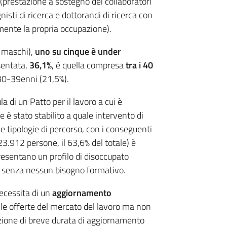
(prestazione a sostegno dei collaboratori
isti di ricerca e dottorandi di ricerca con
mente la propria occupazione).
 maschi),
uno su cinque è under
sentata,
36,1%
, è quella compresa
tra i 40
 30-39enni (21,5%).
a di un Patto per il lavoro a cui è
e è stato stabilito a quale intervento di
e tipologie di percorso, con i conseguenti
23.912 persone, il 63,6% del totale) è
resentano un profilo di disoccupato
 e senza nessun bisogno formativo.
ecessita di un
aggiornamento
 le offerte del mercato del lavoro ma non
azione di breve durata di aggiornamento