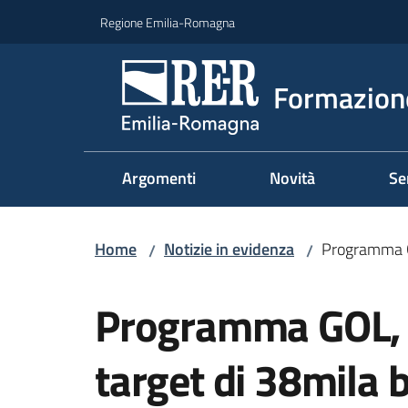
Vai al contenuto
Vai alla navigazione
Vai al footer
Regione Emilia-Romagna
Formazione
Argomenti
Novità
Se
Home
Notizie in evidenza
Programma GO
/
/
Salta al contenuto
Programma GOL, g
target di 38mila b