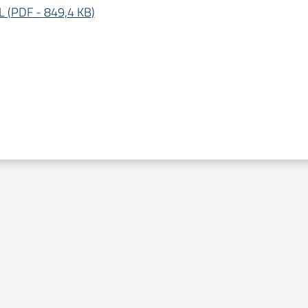
L
(
PDF
-
849,4 KB
)