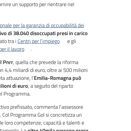
ornire un supporto per rientrare nel
ale per la garanzia di occupabilità dei
tivo di 38.040
disoccupati presi in carico
ato tra i
Centri per l’impiego
e gli
per il lavoro
.
el Pnrr
, quella che prevede la riforma
n 4,4 miliardi di euro, oltre ai 500 milioni
ta attuazione, l’
Emilia-Romagna può
lioni di euro
, a seguito del riparto
del Programma.
ttivo prefissato, commenta l’assessore
. Col Programma Gol si concretizza un
e loro competenze, capacità e talenti e
entamento. Le
oltre 40mila persone prese