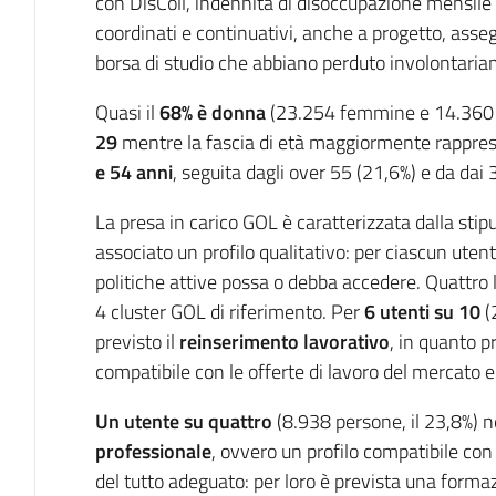
con DisColl, indennità di disoccupazione mensile 
coordinati e continuativi, anche a progetto, assegn
borsa di studio che abbiano perduto involontaria
Quasi il
68% è donna
(23.254 femmine e 14.360
29
mentre la fascia di età maggiormente rappre
e 54 anni
, seguita dagli over 55 (21,6%) e da dai
La presa in carico GOL è caratterizzata dalla stipul
associato un profilo qualitativo: per ciascun utent
politiche attive possa o debba accedere. Quattro l
4 cluster GOL di riferimento. Per
6 utenti su 10
(
previsto il
reinserimento lavorativo
, in quanto p
compatibile con le offerte di lavoro del mercato
Un utente su quattro
(8.938 persone, il 23,8%) n
professionale
, ovvero un profilo compatibile con
del tutto adeguato: per loro è prevista una form