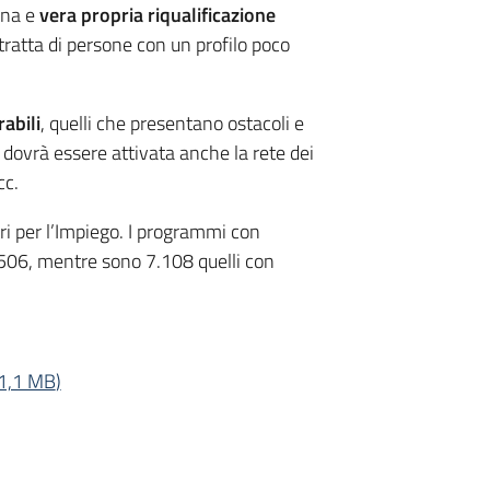
una e
vera propria riqualificazione
tratta di persone con un profilo poco
rabili
, quelli che presentano ostacoli e
i dovrà essere attivata anche la rete dei
cc.
ntri per l’Impiego. I programmi con
.506, mentre sono 7.108 quelli con
1,1 MB
)