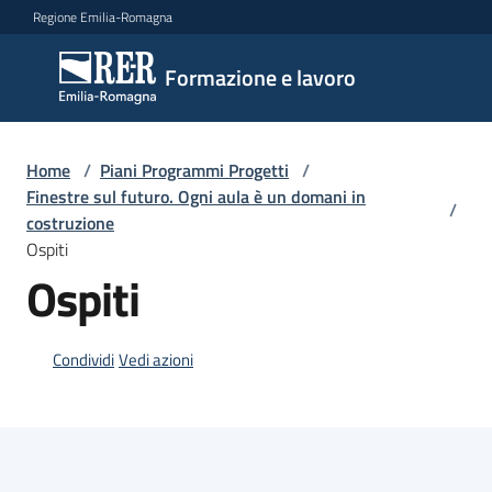
Vai al contenuto
Vai alla navigazione
Vai al footer
Regione Emilia-Romagna
Formazione
Formazione e lavoro
e lavoro
Home
/
Piani Programmi Progetti
/
Argomenti
Finestre sul futuro. Ogni aula è un domani in
/
costruzione
Ospiti
Ospiti
Novità
Condividi
Vedi azioni
Servizi
Leggi
Atti