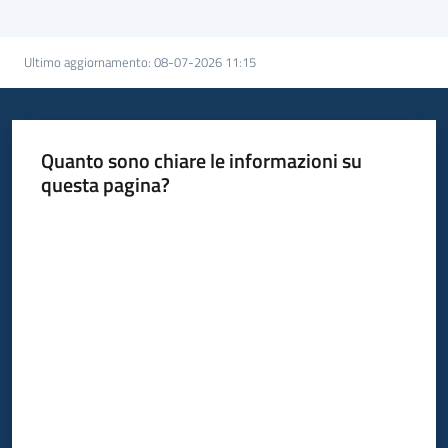
Bandi
Ultimo aggiornamento
:
08-07-2026 11:15
Piani
Programmi
Progetti
Quanto sono chiare le informazioni su
Menu selezionato
questa pagina?
Valuta da 1 a 5 stelle
Fondo
sociale
europeo
Plus
Seguici