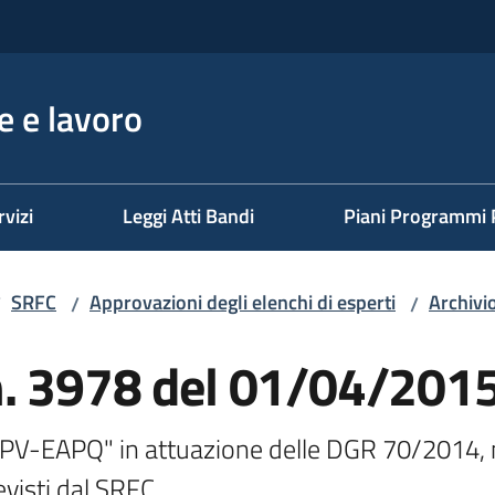
 e lavoro
rvizi
Leggi Atti Bandi
Piani Programmi 
SRFC
Approvazioni degli elenchi di esperti
Archivi
/
/
/
n. 3978 del 01/04/201
EPV-EAPQ" in attuazione delle DGR 70/2014, 
revisti dal SRFC