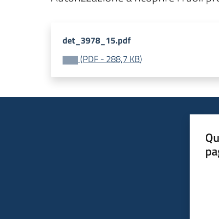
det_3978_15.pdf
(
PDF
-
288,7 KB
)
Qu
pa
Valut