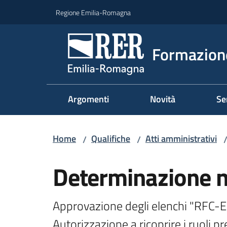
Vai al contenuto
Vai alla navigazione
Vai al footer
Regione Emilia-Romagna
Formazione
Argomenti
Novità
Se
Home
Qualifiche
Atti amministrativi
/
/
Determinazione 
Approvazione degli elenchi "RFC-
Autorizzazione a ricoprire i ruoli p