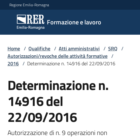
Vai al contenuto
Vai alla navigazione
Vai al footer
Regione Emilia-Romagna
Formazione
Formazione e lavoro
e lavoro
Home
/
Qualifiche
/
Atti amministrativi
/
SRQ
/
Argomenti
Autorizzazioni/revoche delle attività formative
/
2016
/
Determinazione n. 14916 del 22/09/2016
Determinazione n.
Novità
14916 del
Servizi
22/09/2016
Leggi
Autorizzazione di n. 9 operazioni non 
Atti