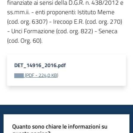
finanziate ai sensi della D.G.R. n. 438/2012 e 
Bandi
ss.mm.ii. - enti proponenti: Istituto Meme 
(cod. org. 6307) - Irecoop E.R. (cod. org. 270) 
Piani
- Unci Formazione (cod. org. 822) - Seneca 
Programmi
(cod. Org. 60).
Progetti
DET_14916_2016.pdf
(
PDF
-
224,0 KB
)
Fondo
sociale
europeo
Plus
Quanto sono chiare le informazioni su
Seguici