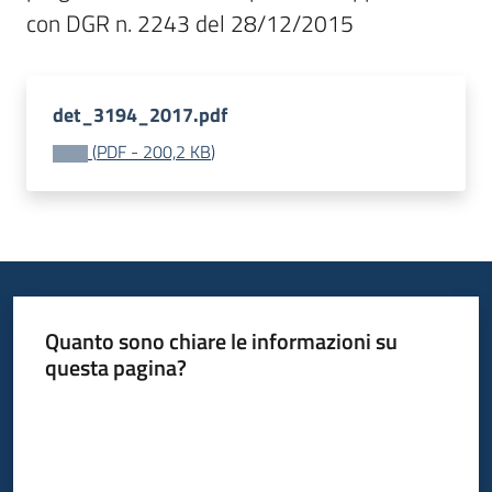
Bandi
con DGR n. 2243 del 28/12/2015
Piani
det_3194_2017.pdf
Programmi
(
PDF
-
200,2 KB
)
Progetti
Fondo
sociale
Quanto sono chiare le informazioni su
europeo
questa pagina?
Plus
Valuta da 1 a 5 stelle
Seguici