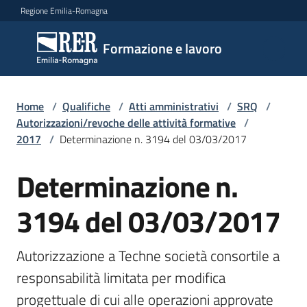
Vai al contenuto
Vai alla navigazione
Vai al footer
Regione Emilia-Romagna
Formazione
Formazione e lavoro
e lavoro
Home
/
Qualifiche
/
Atti amministrativi
/
SRQ
/
Argomenti
Autorizzazioni/revoche delle attività formative
/
2017
/
Determinazione n. 3194 del 03/03/2017
Determinazione n.
Novità
3194 del 03/03/2017
Servizi
Autorizzazione a Techne società consortile a 
responsabilità limitata per modifica 
Leggi
progettuale di cui alle operazioni approvate 
Atti