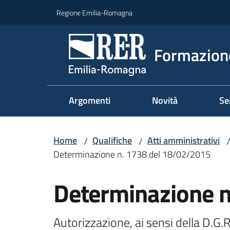
Vai al contenuto
Vai alla navigazione
Vai al footer
Regione Emilia-Romagna
Formazione
Argomenti
Novità
Se
Home
Qualifiche
Atti amministrativi
/
/
Determinazione n. 1738 del 18/02/2015
Determinazione 
Autorizzazione, ai sensi della D.G.R