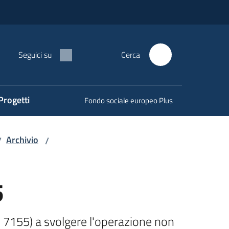
Seguici su
Cerca
Progetti
Fondo sociale europeo Plus
Archivio
/
/
5
. 7155) a svolgere l'operazione non 