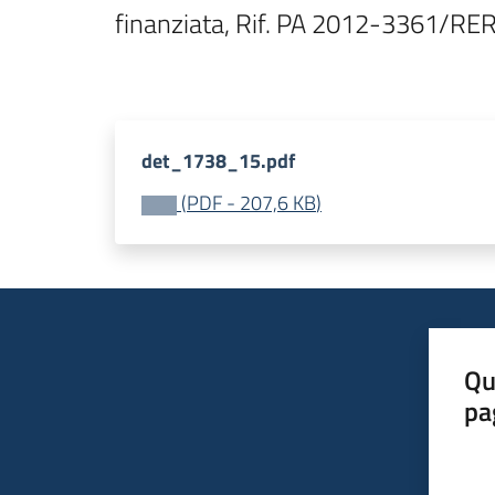
finanziata, Rif. PA 2012-3361/RER
det_1738_15.pdf
(
PDF
-
207,6 KB
)
Qu
pa
Valut