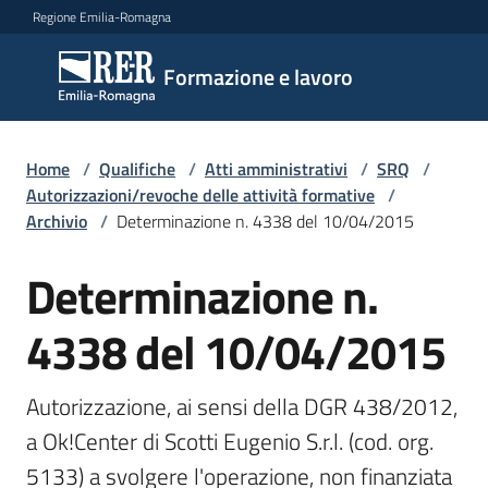
Vai al contenuto
Vai alla navigazione
Vai al footer
Regione Emilia-Romagna
Formazione
Formazione e lavoro
e lavoro
Home
/
Qualifiche
/
Atti amministrativi
/
SRQ
/
Argomenti
Autorizzazioni/revoche delle attività formative
/
Archivio
/
Determinazione n. 4338 del 10/04/2015
Determinazione n.
Novità
4338 del 10/04/2015
Servizi
Autorizzazione, ai sensi della DGR 438/2012, 
a Ok!Center di Scotti Eugenio S.r.l. (cod. org. 
Leggi
5133) a svolgere l'operazione, non finanziata 
Atti