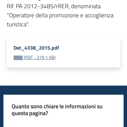
Bandi
Rif. PA 2012-3485/rRER, denominata 
"Operatore della promozione e accoglienza 
turistica".
Piani
Programmi
Progetti
Det_4338_2015.pdf
(
PDF
-
279,1 KB
)
Fondo
sociale
europeo
Plus
Quanto sono chiare le informazioni su
questa pagina?
Seguici
Valuta da 1 a 5 stelle