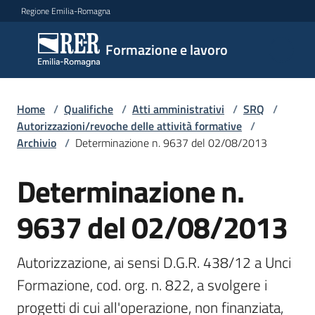
Vai al contenuto
Vai alla navigazione
Vai al footer
Regione Emilia-Romagna
Formazione
Formazione e lavoro
e lavoro
Home
/
Qualifiche
/
Atti amministrativi
/
SRQ
/
Argomenti
Autorizzazioni/revoche delle attività formative
/
Archivio
/
Determinazione n. 9637 del 02/08/2013
Determinazione n.
Novità
9637 del 02/08/2013
Servizi
Autorizzazione, ai sensi D.G.R. 438/12 a Unci 
Formazione, cod. org. n. 822, a svolgere i 
Leggi
progetti di cui all'operazione, non finanziata, 
Atti