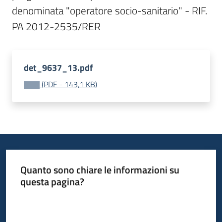
Bandi
denominata "operatore socio-sanitario" - RIF. 
Piani
Programmi
det_9637_13.pdf
Progetti
(
PDF
-
143,1 KB
)
Fondo
sociale
europeo
Quanto sono chiare le informazioni su
Plus
questa pagina?
Valuta da 1 a 5 stelle
Seguici