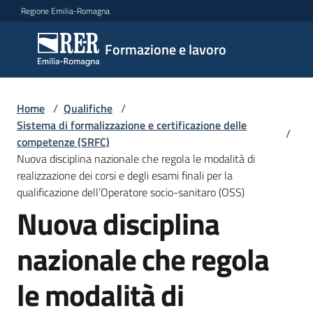
Vai al contenuto
Vai alla navigazione
Vai al footer
Regione Emilia-Romagna
Formazione
Formazione e lavoro
e lavoro
Home
/
Qualifiche
/
Argomenti
Sistema di formalizzazione e certificazione delle
/
competenze (SRFC)
Nuova disciplina nazionale che regola le modalità di
realizzazione dei corsi e degli esami finali per la
Novità
qualificazione dell’Operatore socio-sanitaro (OSS)
Nuova disciplina
Servizi
nazionale che regola
le modalità di
Leggi
Atti