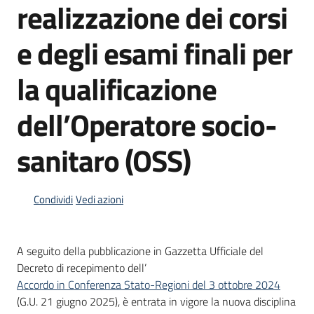
realizzazione dei corsi
Bandi
e degli esami finali per
Piani
la qualificazione
Programmi
Progetti
dell’Operatore socio-
sanitaro (OSS)
Fondo
Condividi
Vedi azioni
sociale
europeo
Plus
A seguito della pubblicazione in Gazzetta Ufficiale del
Decreto di recepimento dell’
Accordo in Conferenza Stato-Regioni del 3 ottobre 2024
(G.U. 21 giugno 2025), è entrata in vigore la nuova disciplina
Seguici