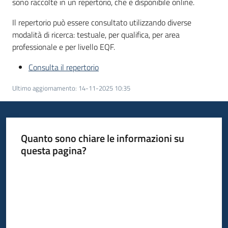
sono raccolte in un repertorio, che è disponibile online.
Bandi
Il repertorio può essere consultato utilizzando diverse
modalità di ricerca: testuale, per qualifica, per area
professionale e per livello EQF.
Piani
Programmi
Consulta il repertorio
Progetti
Ultimo aggiornamento
:
14-11-2025 10:35
Quanto sono chiare le informazioni su
Fondo
questa pagina?
sociale
europeo
Valuta da 1 a 5 stelle
Plus
Seguici