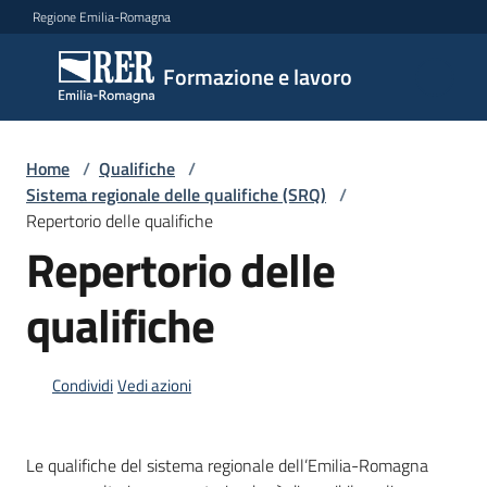
Vai al contenuto
Vai alla navigazione
Vai al footer
Regione Emilia-Romagna
Formazione
Formazione e lavoro
e lavoro
Home
/
Qualifiche
/
Argomenti
Sistema regionale delle qualifiche (SRQ)
/
Repertorio delle qualifiche
Repertorio delle
Novità
qualifiche
Servizi
Condividi
Vedi azioni
Leggi
Le qualifiche del sistema regionale dell’Emilia-Romagna
Atti