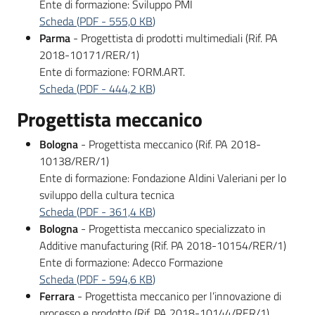
Ente di formazione: Sviluppo PMI
su
Scheda
(
PDF
-
555,0 KB
)
Parma
- Progettista di prodotti multimediali (Rif. PA
2018-10171/RER/1)
Ente di formazione: FORM.ART.
Scheda
(
PDF
-
444,2 KB
)
Progettista meccanico
Bologna
- Progettista meccanico (Rif. PA 2018-
10138/RER/1)
Ente di formazione: Fondazione Aldini Valeriani per lo
sviluppo della cultura tecnica
Scheda
(
PDF
-
361,4 KB
)
Bologna
- Progettista meccanico specializzato in
Additive manufacturing (Rif. PA 2018-10154/RER/1)
Ente di formazione: Adecco Formazione
Scheda
(
PDF
-
594,6 KB
)
Ferrara
- Progettista meccanico per l’innovazione di
processo e prodotto (Rif. PA 2018-10144/RER/1)