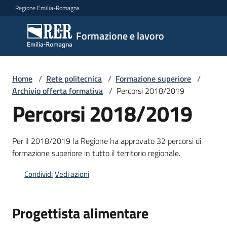
Vai al contenuto
Vai alla navigazione
Vai al footer
Regione Emilia-Romagna
Formazione
Formazione e lavoro
e lavoro
Home
/
Rete politecnica
/
Formazione superiore
/
Argomenti
Archivio offerta formativa
/
Percorsi 2018/2019
Percorsi 2018/2019
Novità
Per il 2018/2019 la Regione ha approvato 32 percorsi di
formazione superiore in tutto il territorio regionale.
Servizi
Condividi
Vedi azioni
Progettista alimentare
Leggi
Atti