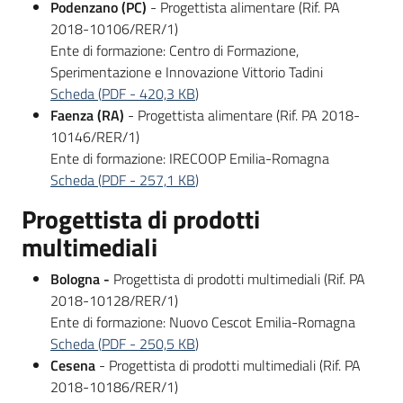
Podenzano (PC)
- Progettista alimentare (Rif. PA
Bandi
2018-10106/RER/1)
Ente di formazione: Centro di Formazione,
Sperimentazione e Innovazione Vittorio Tadini
Piani
Scheda
(
PDF
-
420,3 KB
)
Programmi
Faenza (RA)
- Progettista alimentare (Rif. PA 2018-
Progetti
10146/RER/1)
Ente di formazione: IRECOOP Emilia-Romagna
Scheda
(
PDF
-
257,1 KB
)
Progettista di prodotti
multimediali
Fondo
sociale
Bologna -
Progettista di prodotti multimediali (Rif. PA
europeo
2018-10128/RER/1)
Plus
Ente di formazione: Nuovo Cescot Emilia-Romagna
Scheda
(
PDF
-
250,5 KB
)
Cesena
- Progettista di prodotti multimediali (Rif. PA
2018-10186/RER/1)
Seguici