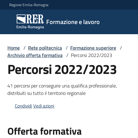
Vai al contenuto
Vai alla navigazione
Vai al footer
Regione Emilia-Romagna
Formazione
Formazione e lavoro
e lavoro
Home
/
Rete politecnica
/
Formazione superiore
/
Argomenti
Archivio offerta formativa
/
Percorsi 2022/2023
Percorsi 2022/2023
Novità
41 percorsi per conseguire una qualifica professionale,
distribuiti su tutto il territorio regionale
Servizi
Condividi
Vedi azioni
Offerta formativa
Leggi
Atti