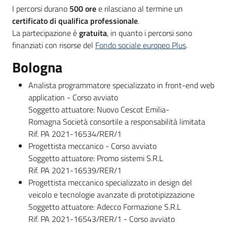
Bandi
I percorsi durano
500 ore
e rilasciano al termine un
c
ertificato di qualifica professionale
.
La partecipazione è
gratuita
, in quanto i percorsi sono
finanziati con risorse del
Fondo sociale europeo Plus
.
Piani
Programmi
Bologna
Progetti
Analista programmatore specializzato in front-end web
application - Corso avviato
Soggetto attuatore: Nuovo Cescot Emilia-
Romagna Società consortile a responsabilità limitata
Rif. PA 2021-16534/RER/1
Fondo
Progettista meccanico - Corso avviato
sociale
Soggetto attuatore: Promo sistemi S.R.L
europeo
Rif. PA 2021-16539/RER/1
Plus
Progettista meccanico specializzato in design del
veicolo e tecnologie avanzate di prototipizzazione
Soggetto attuatore: Adecco Formazione S.R.L
Seguici
Rif. PA 2021-16543/RER/1 - Corso avviato