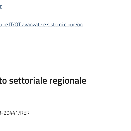
r
tture IT/OT avanzate e sistemi cloud/on
o settoriale regionale
23-20441/RER