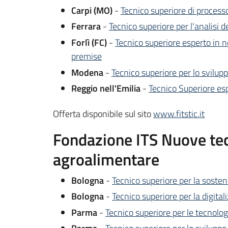
Carpi (MO)
-
Tecnico superiore di proces
Ferrara
-
Tecnico superiore per l'analisi d
Forlì (FC)
-
Tecnico superiore esperto in 
premise
Modena
-
Tecnico superiore per lo svilup
Reggio nell'Emilia
-
Tecnico Superiore esp
Offerta disponibile sul sito
www.fitstic.it
Fondazione ITS Nuove tecn
agroalimentare
Bologna
-
Tecnico superiore per la soste
Bologna
-
Tecnico superiore per la digital
Parma
-
Tecnico superiore per le tecnolo