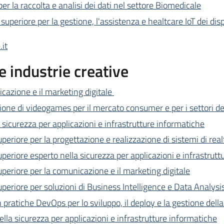
er la raccolta e analisi dei dati nel settore Biomedicale
superiore per la gestione, l'assistenza e healtcare IoT dei dis
it
 industrie creative
cazione e il marketing digitale
one di videogames per il mercato consumer e per i settori dell’
 sicurezza per applicazioni e infrastrutture informatiche
periore per la progettazione e realizzazione di sistemi di rea
uperiore esperto nella sicurezza per applicazioni e infrastrut
uperiore per la comunicazione e il marketing digitale
uperiore per soluzioni di Business Intelligence e Data Analysi
 pratiche DevOps per lo sviluppo, il deploy e la gestione dell
lla sicurezza per applicazioni e infrastrutture informatiche