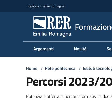
Vai al contenuto
Vai alla navigazione
Vai al footer
Regione Emilia-Romagna
Formazione
Argomenti
Novità
Se
Home
Rete politecnica
Istituti tecnol
/
/
Percorsi 2023/2
Potenziale offerta di percorsi formativi di due