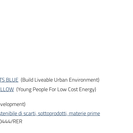
 ITS BLUE
(Build Liveable Urban Environment)
 YELLOW
(Young People For Low Cost Energy)
velopment)
stenibile di scarti, sottoprodotti, materie prime
20444/RER