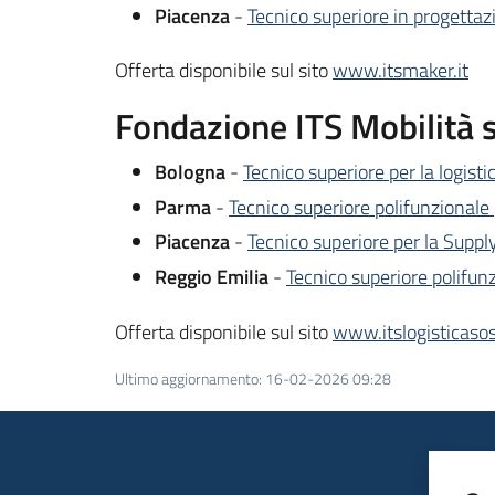
Piacenza
-
Tecnico superiore in progettaz
Offerta disponibile sul sito
www.itsmaker.it
Fondazione ITS Mobilità so
Bologna
-
Tecnico superiore per la logist
Parma
-
Tecnico superiore polifunzionale p
Piacenza
-
Tecnico superiore per la Supply
Reggio Emilia
-
Tecnico superiore polifunzi
Offerta disponibile sul sito
www.itslogisticasost
Ultimo aggiornamento
:
16-02-2026 09:28