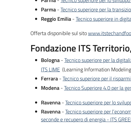
Parma
-
Tecnico superiore per lo sviluppo
Parma
-
Tecnico superiore per la transizi
Reggio Emilia
-
Tecnico superiore in digit
Offerta disponibile sul sito
www.itstechandfood
Fondazione ITS Territorio
Bologna
-
Tecnico superiore per la digital
ITS LIME
(Learning Information Modelin
Ferrara
-
Tecnico superiore per il risparmi
Modena
-
Tecnico Superiore 4.0 per la ge
Ravenna
-
Tecnico superiore per lo svilup
Ravenna
-
Tecnico superiore per l’economia
seconde e recupero di energia - ITS GREE