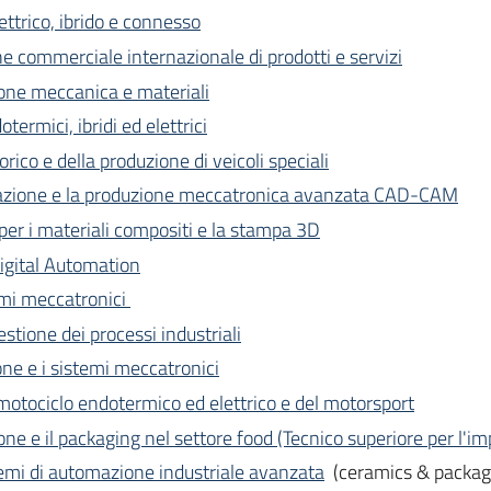
ettrico, ibrido e connesso
ne commerciale internazionale di prodotti e servizi
ione meccanica e materiali
termici, ibridi ed elettrici
orico e della produzione di veicoli speciali
ttazione e la produzione meccatronica avanzata CAD-CAM
per i materiali compositi e la stampa 3D
Digital Automation
emi meccatronici
estione dei processi industriali
one e i sistemi meccatronici
 motociclo endotermico ed elettrico e del motorsport
ne e il packaging nel settore food (Tecnico superiore per l'i
temi di automazione industriale avanzata
(ceramics & packag