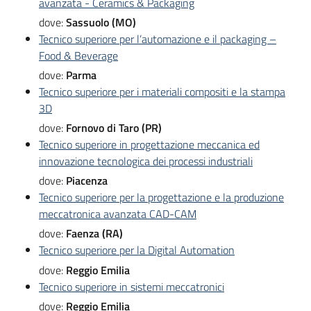
avanzata - Ceramics & Packaging
dove:
Sassuolo (MO)
Tecnico superiore per l’automazione e il packaging –
Food & Beverage
dove:
Parma
Tecnico superiore per i materiali compositi e la stampa
3D
dove:
Fornovo di Taro (PR)
Tecnico superiore in progettazione meccanica ed
innovazione tecnologica dei processi industriali
dove:
Piacenza
Tecnico superiore per la progettazione e la produzione
meccatronica avanzata CAD-CAM
dove:
Faenza (RA)
Tecnico superiore per la Digital Automation
dove:
Reggio Emilia
Tecnico superiore in sistemi meccatronici
dove:
Reggio Emilia