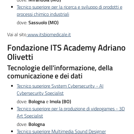
Tecnico superiore per la ricerca e sviluppo di prodotti e
processi chimico industriali
dove:
Sassuolo (MO)
Vai al sito
www.itsbiomedicale.it
Fondazione ITS Academy Adriano
Olivetti
Tecnologie dell'informazione, della
comunicazione e dei dati
Tecnico superiore System Cybersecurity - AI
Cybersecurity Specialist
dove:
Bologna
e
Imola (BO)
Tecnico superiore per la produzione di videogames - 3D
Art Specialist
dove:
Bologna
Tecnico superiore Multimedia Sound Designer