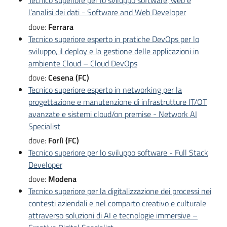
Tecnico superiore per lo sviluppo software, web e
l’analisi dei dati - Software and Web Developer
dove:
Ferrara
Tecnico superiore esperto in pratiche DevOps per lo
sviluppo, il deploy e la gestione delle applicazioni in
ambiente Cloud – Cloud DevOps
dove:
Cesena (FC)
Tecnico superiore esperto in networking per la
progettazione e manutenzione di infrastrutture IT/OT
avanzate e sistemi cloud/on premise - Network AI
Specialist
dove:
Forlì (FC)
Tecnico superiore per lo sviluppo software - Full Stack
Developer
dove:
Modena
Tecnico superiore per la digitalizzazione dei processi nei
contesti aziendali e nel comparto creativo e culturale
attraverso soluzioni di AI e tecnologie immersive –