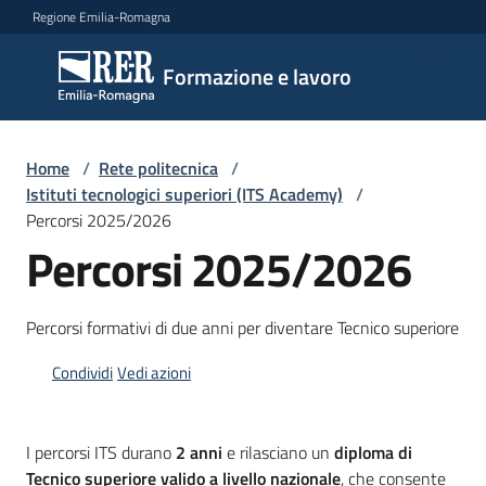
Vai al contenuto
Vai alla navigazione
Vai al footer
Regione Emilia-Romagna
Formazione
Formazione e lavoro
e lavoro
Home
/
Rete politecnica
/
Argomenti
Istituti tecnologici superiori (ITS Academy)
/
Percorsi 2025/2026
Percorsi 2025/2026
Novità
Percorsi formativi di due anni per diventare Tecnico superiore
Servizi
Condividi
Vedi azioni
Leggi
I percorsi ITS durano
2 anni
e rilasciano un
diploma di
Atti
Tecnico superiore valido a livello nazionale
, che consente