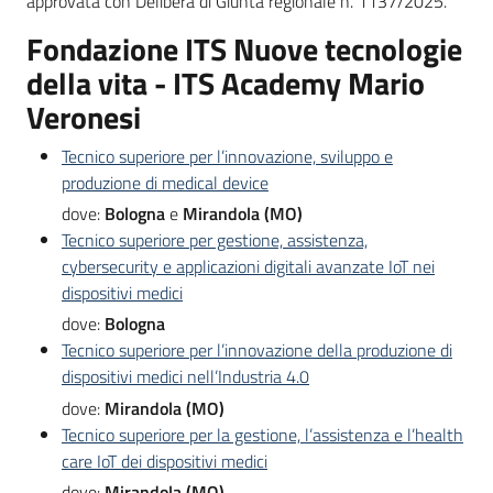
approvata con Delibera di Giunta regionale n. 1137/2025.
su
Fondazione ITS Nuove tecnologie
della vita - ITS Academy Mario
Veronesi
Tecnico superiore per l’innovazione, sviluppo e
produzione di medical device
dove:
Bologna
e
Mirandola (MO)
Tecnico superiore per gestione, assistenza,
cybersecurity e applicazioni digitali avanzate IoT nei
dispositivi medici
dove:
Bologna
Tecnico superiore per l’innovazione della produzione di
dispositivi medici nell’Industria 4.0
dove:
Mirandola (MO)
Tecnico superiore per la gestione, l’assistenza e l’health
care IoT dei dispositivi medici
dove:
Mirandola (MO)