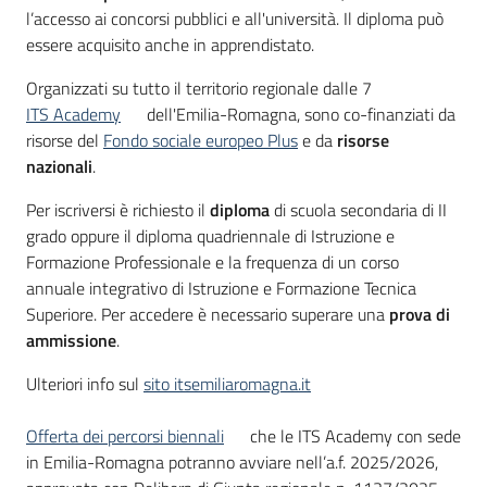
Bandi
l’accesso ai concorsi pubblici e all'università. Il diploma può
essere acquisito anche in apprendistato.
Organizzati su tutto il territorio regionale dalle 7
Piani
ITS Academy
dell'Emilia-Romagna, sono co-finanziati da
Programmi
risorse del
Fondo sociale europeo Plus
e da
risorse
Progetti
nazionali
.
Per iscriversi è richiesto il
diploma
di scuola secondaria di II
grado oppure il diploma quadriennale di Istruzione e
Formazione Professionale e la frequenza di un corso
annuale integrativo di Istruzione e Formazione Tecnica
Fondo
Superiore. Per accedere è necessario superare una
prova di
sociale
ammissione
.
europeo
Plus
Ulteriori info sul
sito itsemiliaromagna.it
Offerta dei percorsi biennali
che le ITS Academy con sede
in Emilia-Romagna potranno avviare nell’a.f. 2025/2026,
Seguici