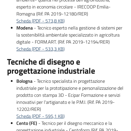
esperto in economia circolare - IRECOOP Emilia-
Romagna (Rif. PA 2019-12180/RER)
Scheda
(
PDF
-
573,8 KB
)
Modena
- Tecnico esperto nella gestione di sistemi per
la sostenibilità ambientale specializzato in agricoltura
digitale - FORM.ART. (Rif. PA 2019-12194/RER)
Scheda
(
PDF
-
533,3 KB
)
Tecniche di disegno e
progettazione industriale
Bologna
- Tecnico specialista in progettazione
industriale per la prototipazione e personalizzazione del
prodotto con stampa 3D - Ecipar Formazione e servizi
innovativi per l'artigianato e le P.M.I. (Rif. PA 2019-
12202/RER)
Scheda
(
PDF
-
595,1 KB
)
Cento (FE)
- Tecnico per il disegno meccanico e la
progettazione industriale - Centoform (Rif. PA 2019-