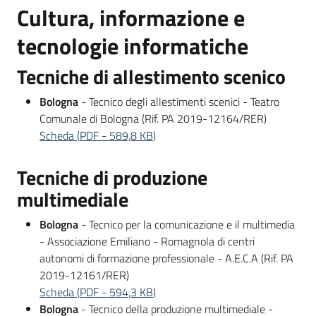
Cultura, informazione e
Bandi
tecnologie informatiche
Piani
Tecniche di allestimento scenico
Programmi
Bologna
- Tecnico degli allestimenti scenici - Teatro
Progetti
Comunale di Bologna (Rif. PA 2019-12164/RER)
Scheda
(
PDF
-
589,8 KB
)
Tecniche di produzione
Fondo
multimediale
sociale
Bologna
- Tecnico per la comunicazione e il multimedia
europeo
- Associazione Emiliano - Romagnola di centri
Plus
autonomi di formazione professionale - A.E.C.A (Rif. PA
2019-12161/RER)
Scheda
(
PDF
-
594,3 KB
)
Seguici
Bologna
- Tecnico della produzione multimediale -