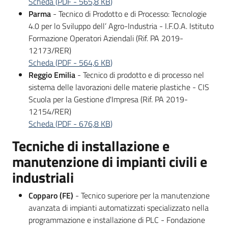
Scheda
(
PDF
-
565,8 KB
)
Parma
- Tecnico di Prodotto e di Processo: Tecnologie
4.0 per lo Sviluppo dell’ Agro-Industria - I.F.O.A. Istituto
Formazione Operatori Aziendali (Rif. PA 2019-
12173/RER)
Scheda
(
PDF
-
564,6 KB
)
Reggio Emilia
- Tecnico di prodotto e di processo nel
sistema delle lavorazioni delle materie plastiche - CIS
Scuola per la Gestione d'Impresa (Rif. PA 2019-
12154/RER)
Scheda
(
PDF
-
676,8 KB
)
Tecniche di installazione e
manutenzione di impianti civili e
industriali
Copparo (FE)
- Tecnico superiore per la manutenzione
avanzata di impianti automatizzati specializzato nella
programmazione e installazione di PLC - Fondazione