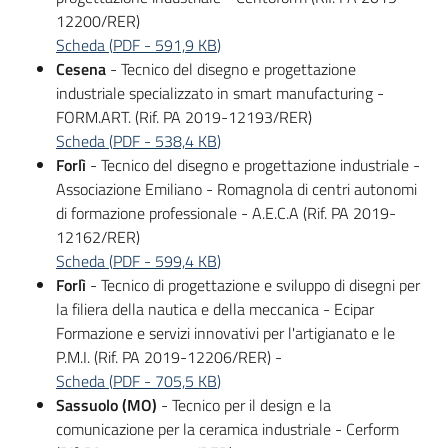
12200/RER)
Scheda
(
PDF
-
591,9 KB
)
Cesena
- Tecnico del disegno e progettazione
industriale specializzato in smart manufacturing -
FORM.ART. (Rif. PA 2019-12193/RER)
Scheda
(
PDF
-
538,4 KB
)
Forlì
- Tecnico del disegno e progettazione industriale -
Associazione Emiliano - Romagnola di centri autonomi
di formazione professionale - A.E.C.A (Rif. PA 2019-
12162/RER)
Scheda
(
PDF
-
599,4 KB
)
Forlì
- Tecnico di progettazione e sviluppo di disegni per
la filiera della nautica e della meccanica - Ecipar
Formazione e servizi innovativi per l'artigianato e le
P.M.I. (Rif. PA 2019-12206/RER) -
Scheda
(
PDF
-
705,5 KB
)
Sassuolo (MO)
- Tecnico per il design e la
comunicazione per la ceramica industriale - Cerform