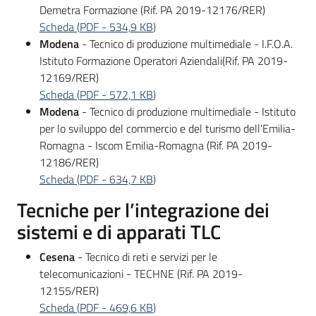
su
Demetra Formazione (Rif. PA 2019-12176/RER)
Scheda
(
PDF
-
534,9 KB
)
Modena
- Tecnico di produzione multimediale - I.F.O.A.
Istituto Formazione Operatori Aziendali(Rif. PA 2019-
12169/RER)
Scheda
(
PDF
-
572,1 KB
)
Modena
- Tecnico di produzione multimediale - Istituto
per lo sviluppo del commercio e del turismo dell'Emilia-
Romagna - Iscom Emilia-Romagna (Rif. PA 2019-
12186/RER)
Scheda
(
PDF
-
634,7 KB
)
Tecniche per l’integrazione dei
sistemi e di apparati TLC
Cesena
- Tecnico di reti e servizi per le
telecomunicazioni - TECHNE (Rif. PA 2019-
12155/RER)
Scheda
(
PDF
-
469,6 KB
)