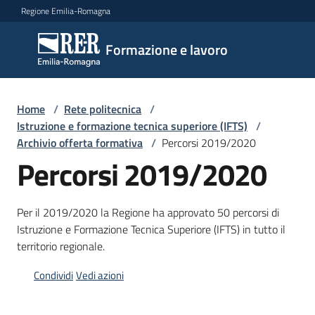
Vai al contenuto
Vai alla navigazione
Vai al footer
Regione Emilia-Romagna
Formazione
Formazione e lavoro
e lavoro
Home
/
Rete politecnica
/
Argomenti
Istruzione e formazione tecnica superiore (IFTS)
/
Archivio offerta formativa
/
Percorsi 2019/2020
Percorsi 2019/2020
Novità
Per il 2019/2020 la Regione ha approvato 50 percorsi di
Istruzione e Formazione Tecnica Superiore (IFTS) in tutto il
Servizi
territorio regionale.
Condividi
Vedi azioni
Leggi
Atti