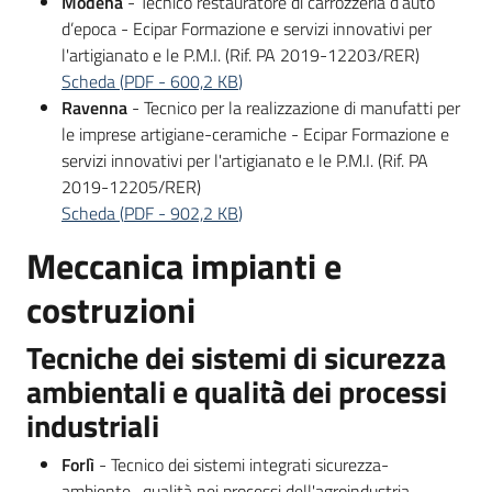
Modena
- Tecnico restauratore di carrozzeria d’auto
d’epoca - Ecipar Formazione e servizi innovativi per
l'artigianato e le P.M.I. (Rif. PA 2019-12203/RER)
Scheda
(
PDF
-
600,2 KB
)
Ravenna
- Tecnico per la realizzazione di manufatti per
le imprese artigiane-ceramiche - Ecipar Formazione e
servizi innovativi per l'artigianato e le P.M.I. (Rif. PA
2019-12205/RER)
Scheda
(
PDF
-
902,2 KB
)
Meccanica impianti e
costruzioni
Tecniche dei sistemi di sicurezza
ambientali e qualità dei processi
industriali
Forlì
- Tecnico dei sistemi integrati sicurezza-
ambiente- qualità nei processi dell'agroindustria,