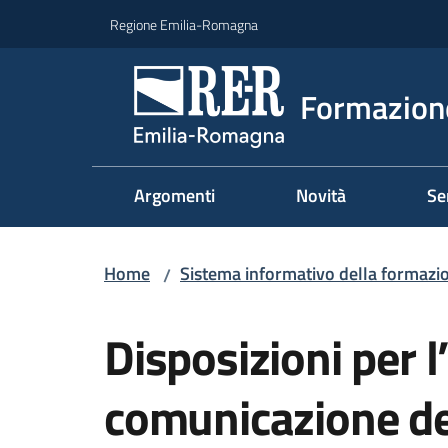
Vai al contenuto
Vai alla navigazione
Vai al footer
Regione Emilia-Romagna
Formazione
Argomenti
Novità
Se
Home
Sistema informativo della formazi
/
Salta al contenuto
Disposizioni per 
comunicazione deg