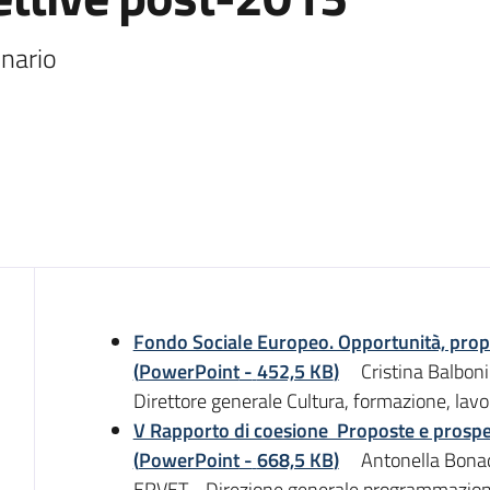
Introduzione
Fondo Sociale Europeo. Opportunità, prop
(
PowerPoint
-
452,5 KB
)
Cristina Balboni
Direttore generale Cultura, formazione, la
V Rapporto di coesione Proposte e prospe
(
PowerPoint
-
668,5 KB
)
Antonella Bona
ERVET - Direzione generale programmazione t