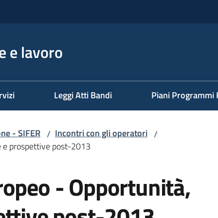
 e lavoro
rvizi
Leggi Atti Bandi
Piani Programmi 
one - SIFER
Incontri con gli operatori
/
/
e e prospettive post-2013
ropeo - Opportunità,
ettive post-2013