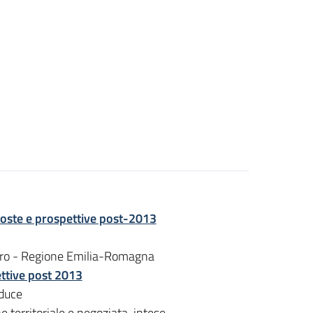
oste e prospettive post-2013
voro - Regione Emilia-Romagna
ttive post 2013
duce
erritoriale e negoziata, intese.