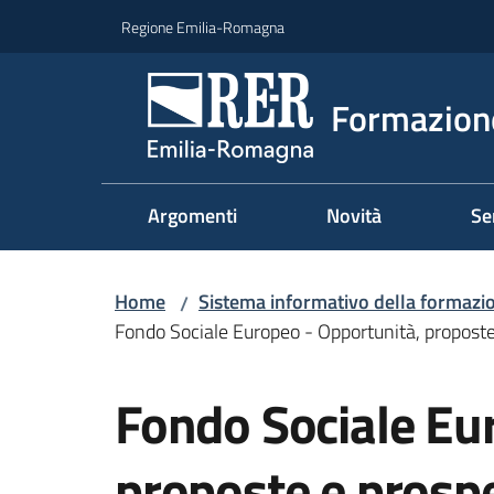
Vai al contenuto
Vai alla navigazione
Vai al footer
Regione Emilia-Romagna
Formazione
Argomenti
Novità
Se
Home
Sistema informativo della formazi
/
Fondo Sociale Europeo - Opportunità, propost
Salta al contenuto
Fondo Sociale Eu
proposte e prosp