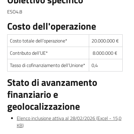
Novità
ESO4.8
Servizi
Costo dell'operazione
Leggi Atti Bandi
Costo totale dell’operazione*
20.000.000 €
Contributo dell’UE*
8.000.000 €
Piani Programmi
Tasso di cofinanziamento dell’Unione*
0,4
Progetti
Stato di avanzamento
finanziario e
geolocalizzazione
Elenco inclusione attiva al 28/02/2026
(
Excel
-
15,0
KB
)