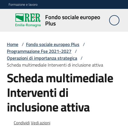
Vai al contenuto
Vai alla navigazione
Vai al footer
Formazione e lavoro
Fondo sociale europeo
Fondo
Plus
sociale
europeo
Plus
Home
/
Fondo sociale europeo Plus
/
Programmazione Fse 2021-2027
/
Operazioni di importanza strategica
/
Scheda multimediale Interventi di inclusione attiva
Programmazione
Scheda multimediale
2021-
2027
Interventi di
inclusione attiva
Bandi
e
procedure
Condividi
Vedi azioni