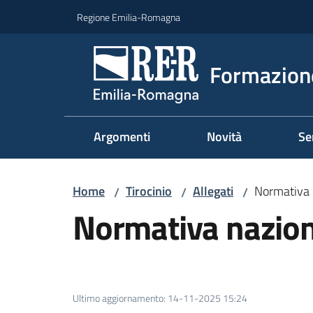
Vai al contenuto
Vai alla navigazione
Vai al footer
Regione Emilia-Romagna
Formazione
Argomenti
Novità
Se
Home
Tirocinio
Allegati
Normativa 
/
/
/
Normativa nazio
Ultimo aggiornamento
:
14-11-2025 15:24