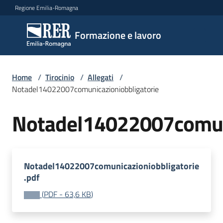
Vai al contenuto
Vai alla navigazione
Vai al footer
Regione Emilia-Romagna
Formazione
Formazione e lavoro
e lavoro
Home
/
Tirocinio
/
Allegati
/
Argomenti
Notadel14022007comunicazioniobbligatorie
Notadel14022007comuni
Novità
Notadel14022007comunicazioniobbligatorie
Servizi
.pdf
(
PDF
-
63,6 KB
)
Leggi
Atti