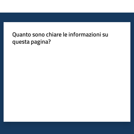
Bandi
Piani
Quanto sono chiare le informazioni su
Programmi
questa pagina?
Progetti
Valuta da 1 a 5 stelle
Fondo
sociale
europeo
Plus
Seguici