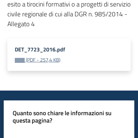
esito a tirocini formativi o a progetti di servizio 
Bandi
civile regionale di cui alla DGR n. 985/2014 - 
Allegato 4
Piani
Programmi
Progetti
DET_7723_2016.pdf
(
PDF
-
257,4 KB
)
Fondo
sociale
europeo
Plus
Quanto sono chiare le informazioni su
questa pagina?
Valuta da 1 a 5 stelle
Seguici