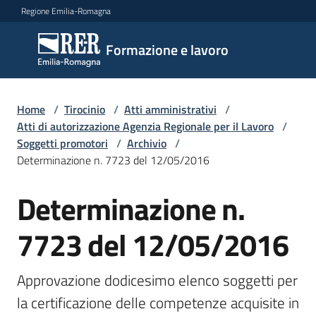
Vai al contenuto
Vai alla navigazione
Vai al footer
Regione Emilia-Romagna
Formazione
Formazione e lavoro
e lavoro
Home
/
Tirocinio
/
Atti amministrativi
/
Argomenti
Atti di autorizzazione Agenzia Regionale per il Lavoro
/
Soggetti promotori
/
Archivio
/
Determinazione n. 7723 del 12/05/2016
Novità
Determinazione n.
7723 del 12/05/2016
Servizi
Approvazione dodicesimo elenco soggetti per 
Leggi
la certificazione delle competenze acquisite in 
Atti