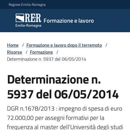
Vai al contenuto
Vai alla navigazione
Vai al footer
Regione Emilia-Romagna
Formazione
Formazione e lavoro
e lavoro
Home
/
Formazione e lavoro dopo il terremoto
/
Argomenti
Risorse
/
Formazione
/
Determinazione n. 5937 del 06/05/2014
Determinazione n.
Novità
5937 del 06/05/2014
Servizi
DGR n.1678/2013 : impegno di spesa di euro 
72.000,00 per assegni formativi per la 
Leggi
frequenza al master dell'Università degli studi 
Atti