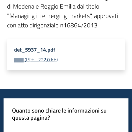
Bandi
di Modena e Reggio Emilia dal titolo 
"Managing in emerging markets", approvati 
con atto dirigenziale n16864/2013
Piani
Programmi
Progetti
det_5937_14.pdf
(
PDF
-
222,0 KB
)
Fondo
sociale
europeo
Plus
Quanto sono chiare le informazioni su
questa pagina?
Seguici
Valuta da 1 a 5 stelle